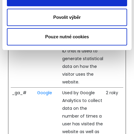
informace.
Maximální
Povolit výběr
Jméno
Poskytovatel
Účel
doba
skladování
Pouze nutné cookies
_ga
Google
Registers a unique
2 roky
ID that is used to
generate statistical
data on how the
visitor uses the
website.
_ga_#
Google
Used by Google
2 roky
Analytics to collect
data on the
number of times a
user has visited the
website as well as