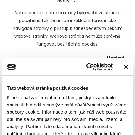
Nutné (3)
Nutné cookies pomáhají, aby byla webová stránka
použitelná tak, že umožní základní funkce jako
navigace stránky a přístup k zabezpečeným sekcím
webové stránky. Webová stránka nemůže správně
fungovat bez těchto cookies.
Maximální
Jméno
Poskytovatel
Účel
doba
skladování
CookieCo
Cookiebot
Stores the user's
1 rok
Tato webová stránka používá cookies
nsent
cookie consent
K personalizaci obsahu a reklam, poskytování funkcí
state for the
sociálních médií a analýze naší návštěvnosti využíváme
current domain
soubory cookie. Informace o tom, jak náš web používáte,
rc::a
Google
This cookie is used
Trvalé
sdílíme se svými partnery pro sociální média, inzerci a
to distinguish
analýzy. Partneři tyto údaje mohou zkombinovat s
dalšími informacemi, které jste jim poskytli nebo které
between humans